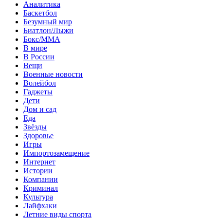
Аналитика
Баскетбол
Безумный мир
Биатлон/Лыжи
Бокс/MMA
В мире
В России
Вещи
Военные новости
Волейбол
Гаджеты
Дети
Дом и сад
Еда
Звёзды
Здоровье
Игры
Импортозамещение
Интернет
Истории
Компании
Криминал
Культура
Лайфхаки
Летние виды спорта