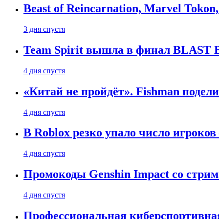
Beast of Reincarnation, Marvel Tokon
3 дня спустя
Team Spirit вышла в финал BLAST B
4 дня спустя
«Китай не пройдёт». Fishman подели
4 дня спустя
В Roblox резко упало число игроков
4 дня спустя
Промокоды Genshin Impact со стрим
4 дня спустя
Профессиональная киберспортивная 