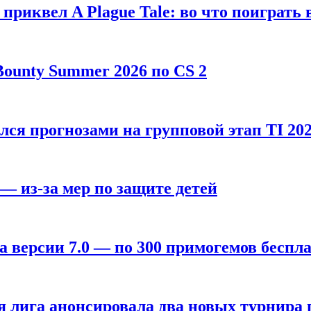
, приквел A Plague Tale: во что поиграть 
ounty Summer 2026 по CS 2
лся прогнозами на групповой этап TI 202
 — из-за мер по защите детей
а версии 7.0 — по 300 примогемов беспл
лига анонсировала два новых турнира по