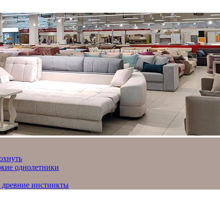
охнуть
яркие однолетники
и древние инстинкты