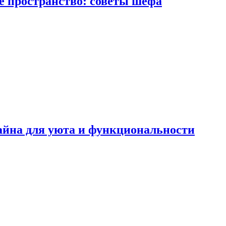
е пространство: советы шефа
айна для уюта и функциональности