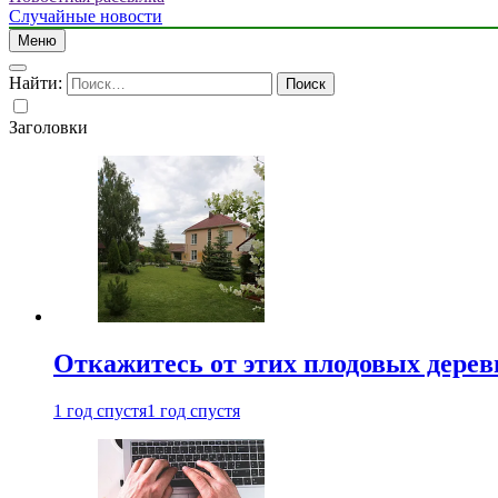
Случайные новости
Меню
Найти:
Заголовки
Откажитесь от этих плодовых деревь
1 год спустя
1 год спустя