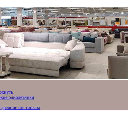
охнуть
яркие однолетники
и древние инстинкты