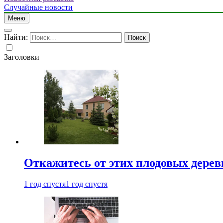
Случайные новости
Меню
Найти:
Заголовки
Откажитесь от этих плодовых деревь
1 год спустя
1 год спустя