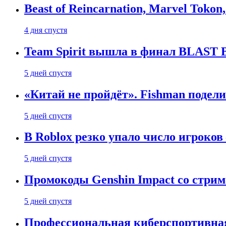
Beast of Reincarnation, Marvel Tokon
4 дня спустя
Team Spirit вышла в финал BLAST B
5 дней спустя
«Китай не пройдёт». Fishman подели
5 дней спустя
В Roblox резко упало число игроков
5 дней спустя
Промокоды Genshin Impact со стрим
5 дней спустя
Профессиональная киберспортивная 