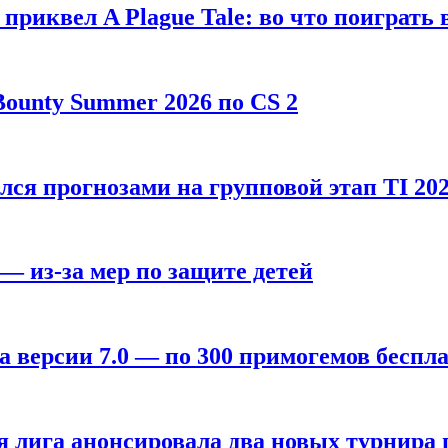
, приквел A Plague Tale: во что поиграть 
ounty Summer 2026 по CS 2
лся прогнозами на групповой этап TI 202
 — из-за мер по защите детей
а версии 7.0 — по 300 примогемов беспл
лига анонсировала два новых турнира по