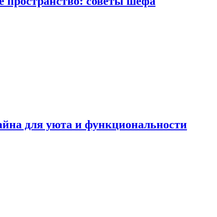
е пространство: советы шефа
айна для уюта и функциональности