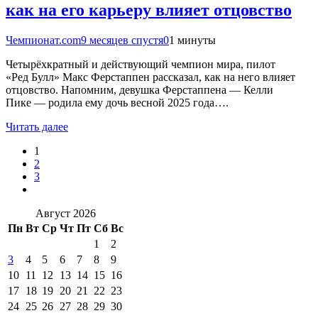
как на его карьеру влияет отцовство
Чемпионат.com
9 месяцев спустя
0
1 минуты
Четырёхкратный и действующий чемпион мира, пилот
«Ред Булл» Макс Ферстаппен рассказал, как на него влияет
отцовство. Напомним, девушка Ферстаппена — Келли
Пике — родила ему дочь весной 2025 года….
Читать далее
1
2
3
Август 2026
Пн
Вт
Ср
Чт
Пт
Сб
Вс
1
2
3
4
5
6
7
8
9
10
11
12
13
14
15
16
17
18
19
20
21
22
23
24
25
26
27
28
29
30