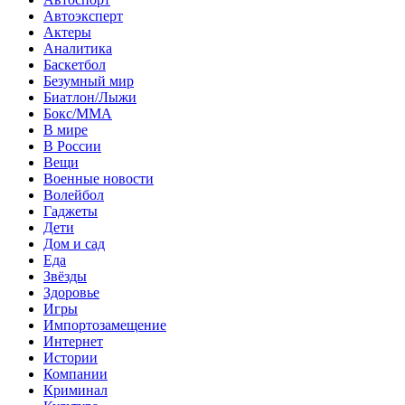
Автоэксперт
Актеры
Аналитика
Баскетбол
Безумный мир
Биатлон/Лыжи
Бокс/MMA
В мире
В России
Вещи
Военные новости
Волейбол
Гаджеты
Дети
Дом и сад
Еда
Звёзды
Здоровье
Игры
Импортозамещение
Интернет
Истории
Компании
Криминал