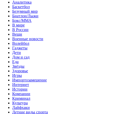
Аналитика
Баскетбол
Безумный мир
Биатлон/Лыжи
Бокс/MMA
В мире
В России
Вещи
Военные новости
Волейбол
Гаджеты
Дети
Дом и сад
Еда
Звёзды
Здоровье
Игры
Импортозамещение
Интернет
Истории
Компании
Криминал
Культура
Лайфхаки
Летние виды спорта