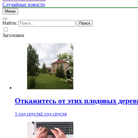
Случайные новости
Меню
Найти:
Заголовки
Откажитесь от этих плодовых деревь
1 год спустя
1 год спустя