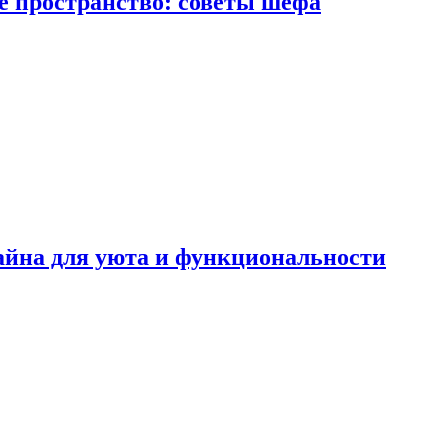
е пространство: советы шефа
айна для уюта и функциональности