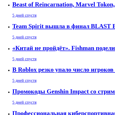
Beast of Reincarnation, Marvel Tokon
5 дней спустя
Team Spirit вышла в финал BLAST B
5 дней спустя
«Китай не пройдёт». Fishman подели
5 дней спустя
В Roblox резко упало число игроков
5 дней спустя
Промокоды Genshin Impact со стрим
5 дней спустя
Профессиональная киберспортивная 