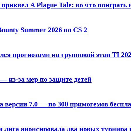
, приквел A Plague Tale: во что поиграть 
ounty Summer 2026 по CS 2
лся прогнозами на групповой этап TI 202
 — из-за мер по защите детей
а версии 7.0 — по 300 примогемов беспл
лига анонсировала два новых турнира по