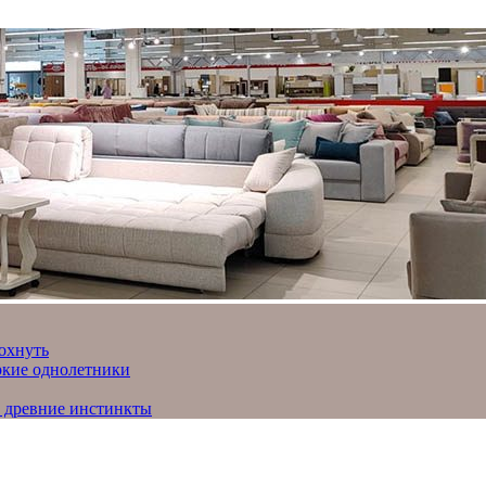
охнуть
яркие однолетники
и древние инстинкты