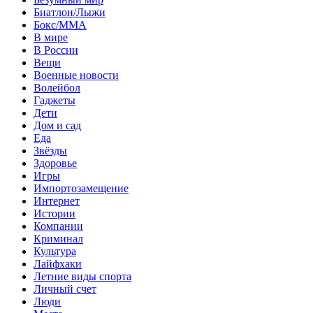
Биатлон/Лыжи
Бокс/MMA
В мире
В России
Вещи
Военные новости
Волейбол
Гаджеты
Дети
Дом и сад
Еда
Звёзды
Здоровье
Игры
Импортозамещение
Интернет
Истории
Компании
Криминал
Культура
Лайфхаки
Летние виды спорта
Личный счет
Люди