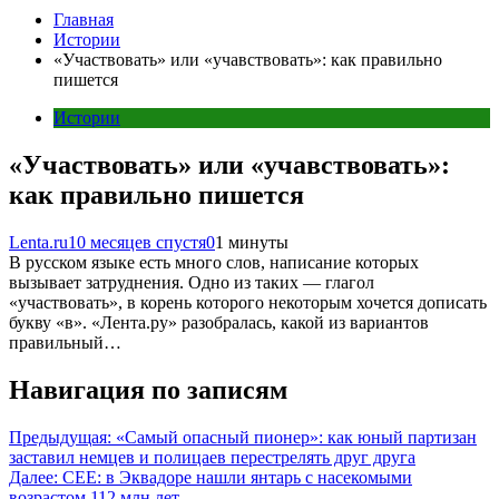
Главная
Истории
«Участвовать» или «учавствовать»: как правильно
пишется
Истории
«Участвовать» или «учавствовать»:
как правильно пишется
Lenta.ru
10 месяцев спустя
0
1 минуты
В русском языке есть много слов, написание которых
вызывает затруднения. Одно из таких — глагол
«участвовать», в корень которого некоторым хочется дописать
букву «в». «Лента.ру» разобралась, какой из вариантов
правильный…
Навигация по записям
Предыдущая:
«Самый опасный пионер»: как юный партизан
заставил немцев и полицаев перестрелять друг друга
Далее:
CEE: в Эквадоре нашли янтарь с насекомыми
возрастом 112 млн лет