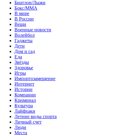
Биатлон/Лыжи
Бокс/MMA
В мире
В России
Вещи
Военные новости
Волейбол
Гаджеты
Дети
Дом и сад
Еда
Звёзды
Здоровье
Игры
Импортозамещение
Интернет
Истории
Компании
Криминал
Культура
Лайфхаки
Летние виды спорта
Личный счет
Люди
Места