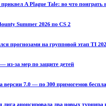
, приквел A Plague Tale: во что поиграть 
ounty Summer 2026 по CS 2
лся прогнозами на групповой этап TI 202
 — из-за мер по защите детей
а версии 7.0 — по 300 примогемов беспл
лига анонсировала два новых турнира по