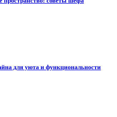
е пространство: советы шефа
айна для уюта и функциональности