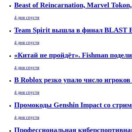
Beast of Reincarnation, Marvel Tokon
4 дня спустя
Team Spirit вышла в финал BLAST B
4 дня спустя
«Китай не пройдёт». Fishman подели
4 дня спустя
В Roblox резко упало число игроков
4 дня спустя
Промокоды Genshin Impact со стрим
4 дня спустя
Профессиональная киберспортивная 