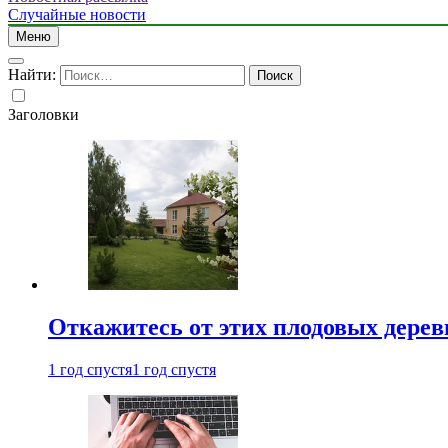
Случайные новости
Меню
Найти:
Заголовки
Откажитесь от этих плодовых деревь
1 год спустя
1 год спустя