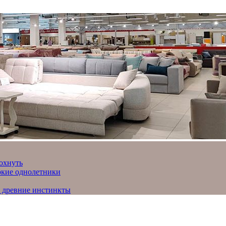
охнуть
яркие однолетники
и древние инстинкты