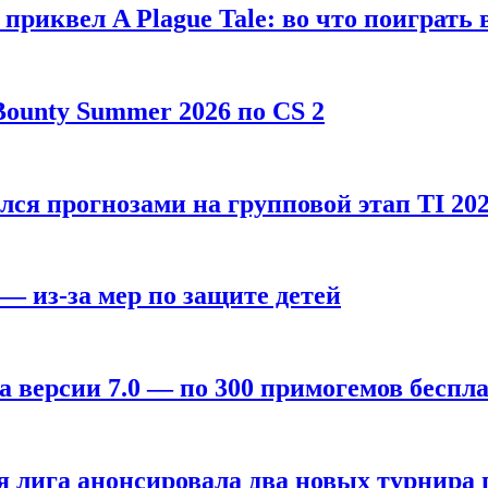
, приквел A Plague Tale: во что поиграть 
ounty Summer 2026 по CS 2
лся прогнозами на групповой этап TI 202
 — из-за мер по защите детей
а версии 7.0 — по 300 примогемов беспл
лига анонсировала два новых турнира по