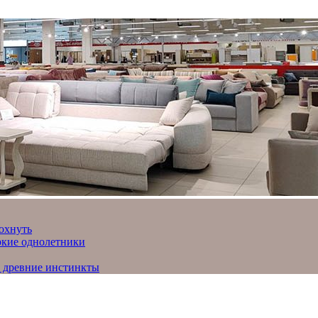
охнуть
яркие однолетники
и древние инстинкты