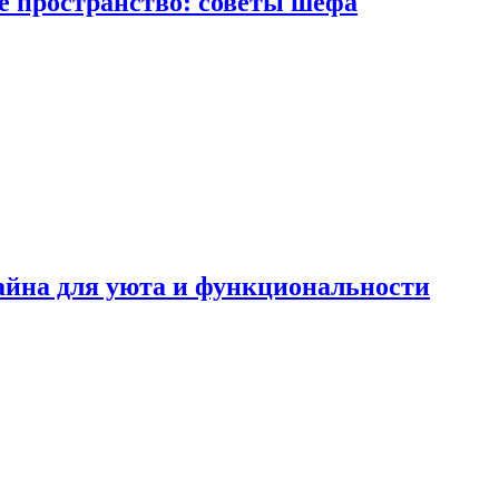
е пространство: советы шефа
айна для уюта и функциональности