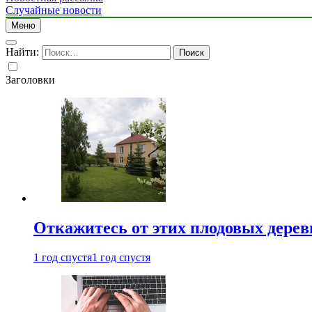
Случайные новости
Меню
Найти:
Заголовки
Откажитесь от этих плодовых деревь
1 год спустя
1 год спустя