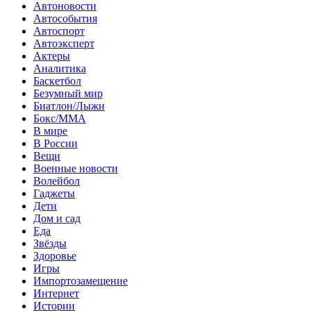
Автоновости
Автособытия
Автоспорт
Автоэксперт
Актеры
Аналитика
Баскетбол
Безумный мир
Биатлон/Лыжи
Бокс/MMA
В мире
В России
Вещи
Военные новости
Волейбол
Гаджеты
Дети
Дом и сад
Еда
Звёзды
Здоровье
Игры
Импортозамещение
Интернет
Истории