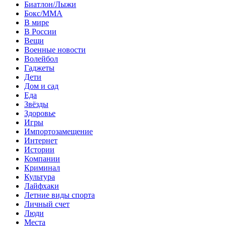
Биатлон/Лыжи
Бокс/MMA
В мире
В России
Вещи
Военные новости
Волейбол
Гаджеты
Дети
Дом и сад
Еда
Звёзды
Здоровье
Игры
Импортозамещение
Интернет
Истории
Компании
Криминал
Культура
Лайфхаки
Летние виды спорта
Личный счет
Люди
Места