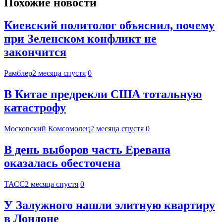
Похожие новости
Киевский политолог объяснил, почему
при Зеленском конфликт не
закончится
Рамблер
2 месяца спустя
0
В Китае предрекли США тотальную
катастрофу
Московский Комсомолец
2 месяца спустя
0
В день выборов часть Еревана
оказалась обесточена
ТАСС
2 месяца спустя
0
У Залужного нашли элитную квартиру
в Лондоне