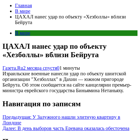
Главная
В мире
ЦАХАЛ нанес удар по объекту «Хезболлы» вблизи
Бейрута
В мире
ЦАХАЛ нанес удар по объекту
«Хезболлы» вблизи Бейрута
Газета.Ru
2 месяца спустя
0
1 минуты
Израильские военные нанесли удар по объекту шиитской
организации "Хезболлах" в Дахии — южном пригороде
Бейрута. Об этом сообщается на сайте канцелярии премьер-
министра еврейского государства Биньямина Нетаньяху.
Навигация по записям
Предыдущая:
У Залужного нашли элитную квартиру в
Лондоне
Далее:
В день выборов часть Еревана оказалась обесточена