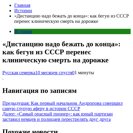
Главная
Истории
«Дистанцию надо бежать до конца»: как бегун из СССР
перенес клиническую смерть на дорожке
Истории
«Дистанцию надо бежать до конца»:
как бегун из СССР перенес
клиническую смерть на дорожке
Русская семерка
10 месяцев спустя
0
1 минуты
.
Навигация по записям
Предыдущая:
Как первый начальник Андропова совершил
самую глупую аферу в истории СССР
Далее:
«Самый опасный пионер»: как юный партизан
заставил немцев и полицаев перестрелять друг друга
Похожие новости