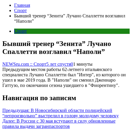
Главная
Спорт
Бывший тренер “Зенита” Лучано Спаллетти возглавил
“Наполи”
Спорт
Бывший тренер “Зенита” Лучано
Спаллетти возглавил “Наполи”
NEWSru.com :: Спорт
5 лет спустя
0
1 минуты
Предыдущим местом работы 62-летнего итальянского
специалиста Лучано Спаллетти был "Интер", из которого он
ушел в мае 2019 года. В "Наполи" он сменил Дженнаро
Гаттузо, по окончании сезона ушедшего в "Фиорентину".
Навигация по записям
Предыдущая:
В Новосибирской области полицейский
“непроизвольно” выстрелил в голову молодому человеку
Далее:
В России с 30 мая вступают в силу обновленные
правила выдачи загранпаспортов