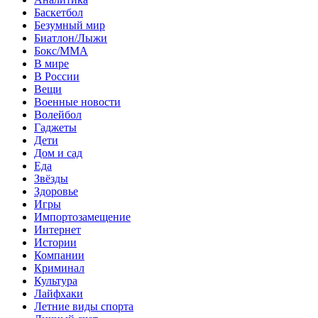
Баскетбол
Безумный мир
Биатлон/Лыжи
Бокс/MMA
В мире
В России
Вещи
Военные новости
Волейбол
Гаджеты
Дети
Дом и сад
Еда
Звёзды
Здоровье
Игры
Импортозамещение
Интернет
Истории
Компании
Криминал
Культура
Лайфхаки
Летние виды спорта