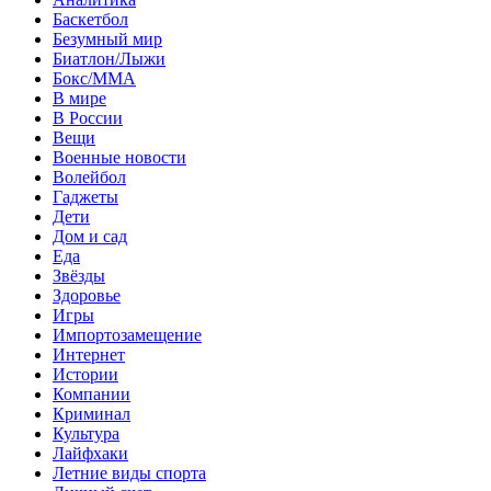
Баскетбол
Безумный мир
Биатлон/Лыжи
Бокс/MMA
В мире
В России
Вещи
Военные новости
Волейбол
Гаджеты
Дети
Дом и сад
Еда
Звёзды
Здоровье
Игры
Импортозамещение
Интернет
Истории
Компании
Криминал
Культура
Лайфхаки
Летние виды спорта