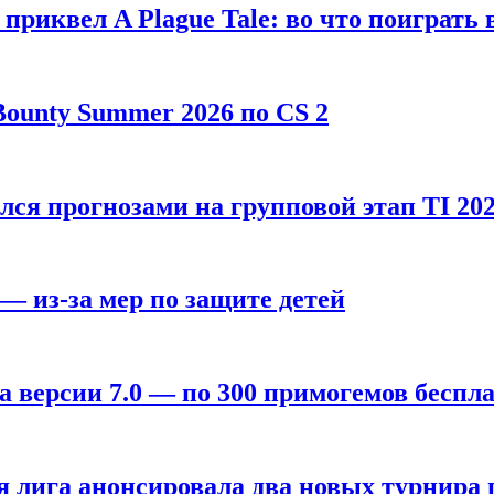
, приквел A Plague Tale: во что поиграть 
ounty Summer 2026 по CS 2
лся прогнозами на групповой этап TI 202
 — из-за мер по защите детей
а версии 7.0 — по 300 примогемов беспл
лига анонсировала два новых турнира по