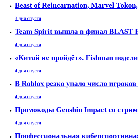
Beast of Reincarnation, Marvel Tokon
3 дня спустя
Team Spirit вышла в финал BLAST B
4 дня спустя
«Китай не пройдёт». Fishman подели
4 дня спустя
В Roblox резко упало число игроков
4 дня спустя
Промокоды Genshin Impact со стрим
4 дня спустя
Профессиональная киберспортивная 