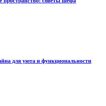
е пространство: советы шефа
айна для уюта и функциональности