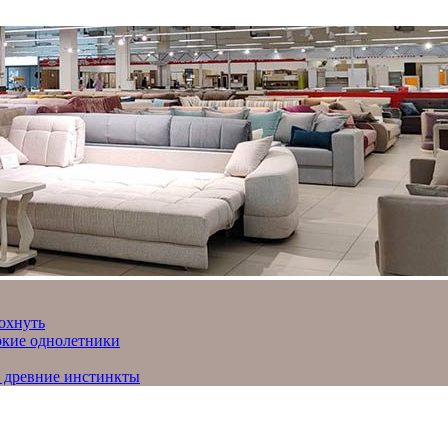
охнуть
яркие однолетники
и древние инстинкты