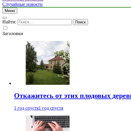
Случайные новости
Меню
Найти:
Заголовки
Откажитесь от этих плодовых деревь
1 год спустя
1 год спустя