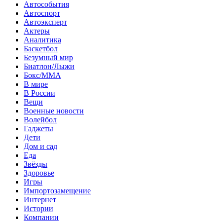
Автособытия
Автоспорт
Автоэксперт
Актеры
Аналитика
Баскетбол
Безумный мир
Биатлон/Лыжи
Бокс/MMA
В мире
В России
Вещи
Военные новости
Волейбол
Гаджеты
Дети
Дом и сад
Еда
Звёзды
Здоровье
Игры
Импортозамещение
Интернет
Истории
Компании