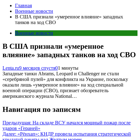
Главная
Военные новости
В США признали «умеренное влияние» западных
танков на ход СВО
Военные новости
В США признали «умеренное
влияние» западных танков на ход СВО
Lenta.ru
9 месяцев спустя
0
1 минуты
Западные танки Abrams, Leopard и Challenger не стали
«серебряной пулей» для конфликта на Украине, поскольку
оказали лишь «умеренное влияние» на ход специальной
военной операции (СВО), признает обозреватель
американского журнала National…
Навигация по записям
Предыдущая:
На складе ВСУ начался мощный пожар после
ударов «Гераней»
Далее:
«Рёнхап»: КНДР провела испытания стратегической
крылатой ракеты над Желтым морем