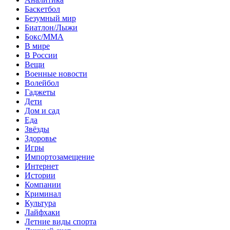
Баскетбол
Безумный мир
Биатлон/Лыжи
Бокс/MMA
В мире
В России
Вещи
Военные новости
Волейбол
Гаджеты
Дети
Дом и сад
Еда
Звёзды
Здоровье
Игры
Импортозамещение
Интернет
Истории
Компании
Криминал
Культура
Лайфхаки
Летние виды спорта