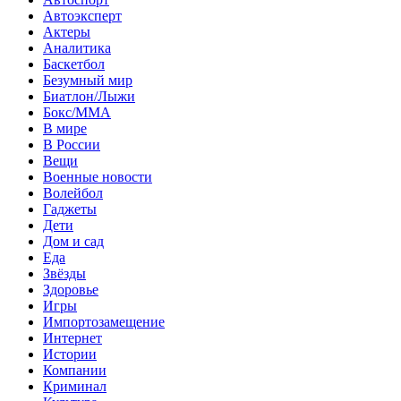
Автоэксперт
Актеры
Аналитика
Баскетбол
Безумный мир
Биатлон/Лыжи
Бокс/MMA
В мире
В России
Вещи
Военные новости
Волейбол
Гаджеты
Дети
Дом и сад
Еда
Звёзды
Здоровье
Игры
Импортозамещение
Интернет
Истории
Компании
Криминал