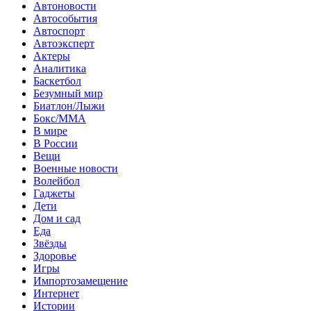
Автоновости
Автособытия
Автоспорт
Автоэксперт
Актеры
Аналитика
Баскетбол
Безумный мир
Биатлон/Лыжи
Бокс/MMA
В мире
В России
Вещи
Военные новости
Волейбол
Гаджеты
Дети
Дом и сад
Еда
Звёзды
Здоровье
Игры
Импортозамещение
Интернет
Истории