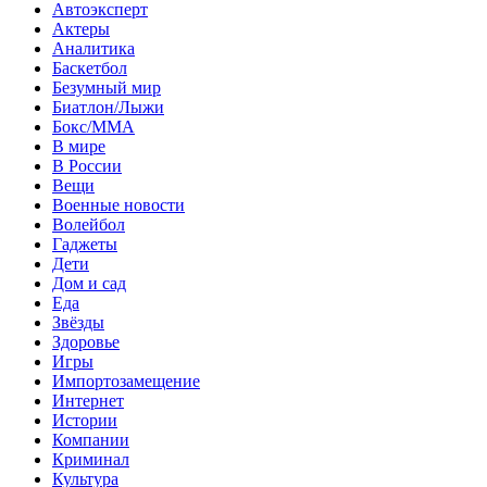
Автоэксперт
Актеры
Аналитика
Баскетбол
Безумный мир
Биатлон/Лыжи
Бокс/MMA
В мире
В России
Вещи
Военные новости
Волейбол
Гаджеты
Дети
Дом и сад
Еда
Звёзды
Здоровье
Игры
Импортозамещение
Интернет
Истории
Компании
Криминал
Культура