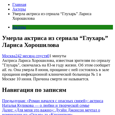
Главная
Актеры
Умерла актриса из сериала “Глухарь” Лариса
Хорошилова
Актеры
Умерла актриса из сериала “Глухарь”
Лариса Хорошилова
Москва24
2 месяца спустя
0
1 минуты
Актриса Лариса Хорошилова, известная зрителям по сериалу
"Глухарь", скончалась на 83-м году жизни. Об этом сообщает
aif. ru. Она умерла 8 июня, прощание с ней состоялось в зале
прощания инфекционной клинической больницы № 1 в
Москве 10 июня. Причина смерти не называется.
Навигация по записям
Предыдущая:
«Роман начался с опасных связей»: актриса
Наталья Куликова — о любви и творческой семье
Далее:
«Для меня это важно»: Дуэйн Джонсон мечтал о
номинации на «Оскар» за «Крушителя»