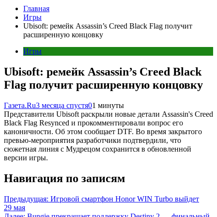
Главная
Игры
Ubisoft: ремейк Assassin’s Creed Black Flag получит
расширенную концовку
Игры
Ubisoft: ремейк Assassin’s Creed Black
Flag получит расширенную концовку
Газета.Ru
3 месяца спустя
0
1 минуты
Представители Ubisoft раскрыли новые детали Assassin's Creed
Black Flag Resynced и прокомментировали вопрос его
каноничности. Об этом сообщает DTF. Во время закрытого
превью-мероприятия разработчики подтвердили, что
сюжетная линия с Мудрецом сохранится в обновленной
версии игры.
Навигация по записям
Предыдущая:
Игровой смартфон Honor WIN Turbo выйдет
29 мая
Далее:
Bungie прекращает поддержку Destiny 2 — финальный