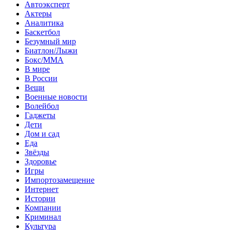
Автоэксперт
Актеры
Аналитика
Баскетбол
Безумный мир
Биатлон/Лыжи
Бокс/MMA
В мире
В России
Вещи
Военные новости
Волейбол
Гаджеты
Дети
Дом и сад
Еда
Звёзды
Здоровье
Игры
Импортозамещение
Интернет
Истории
Компании
Криминал
Культура