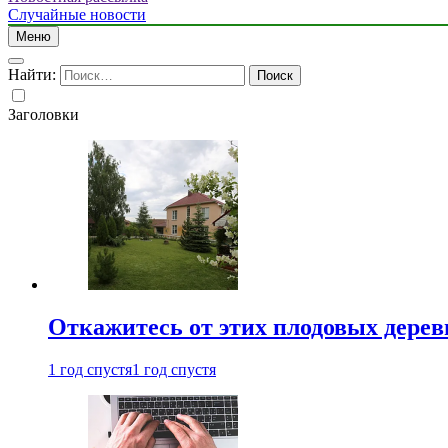
Случайные новости
Меню
Найти:
Заголовки
Откажитесь от этих плодовых деревь
1 год спустя
1 год спустя