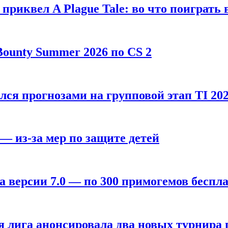
, приквел A Plague Tale: во что поиграть 
ounty Summer 2026 по CS 2
лся прогнозами на групповой этап TI 202
 — из-за мер по защите детей
а версии 7.0 — по 300 примогемов беспл
лига анонсировала два новых турнира по