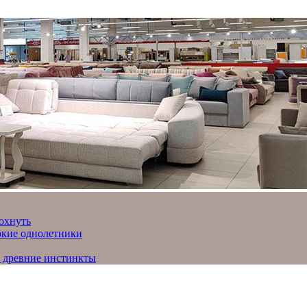
охнуть
яркие однолетники
и древние инстинкты