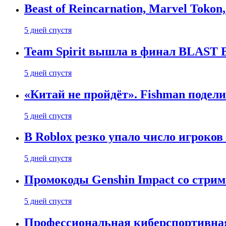
Beast of Reincarnation, Marvel Tokon
5 дней спустя
Team Spirit вышла в финал BLAST B
5 дней спустя
«Китай не пройдёт». Fishman подели
5 дней спустя
В Roblox резко упало число игроков
5 дней спустя
Промокоды Genshin Impact со стрим
5 дней спустя
Профессиональная киберспортивная 