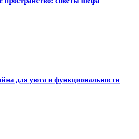
е пространство: советы шефа
айна для уюта и функциональности