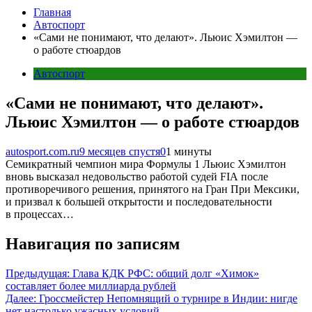
Главная
Автоспорт
«Сами не понимают, что делают». Льюис Хэмилтон —
о работе стюардов
Автоспорт
«Сами не понимают, что делают».
Льюис Хэмилтон — о работе стюардов
autosport.com.ru
9 месяцев спустя
0
1 минуты
Семикратный чемпион мира Формулы 1 Льюис Хэмилтон
вновь высказал недовольство работой судей FIA после
противоречивого решения, принятого на Гран При Мексики,
и призвал к большей открытости и последовательности
в процессах…
Навигация по записям
Предыдущая:
Глава КДК РФС: общий долг «Химок»
составляет более миллиарда рублей
Далее:
Гроссмейстер Непомнящий о турнире в Индии: нигде
нет настолько ужасных условий