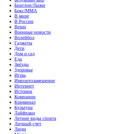
Биатлон/Лыжи
Бокс/MMA
В мире
В России
Вещи
Военные новости
Волейбол
Гаджеты
Дети
Дом и сад
Еда
Звёзды
Здоровье
Игры
Импортозамещение
Интернет
Истории
Компании
Криминал
Культура
Лайфхаки
Летние виды спорта
Личный счет
Люди