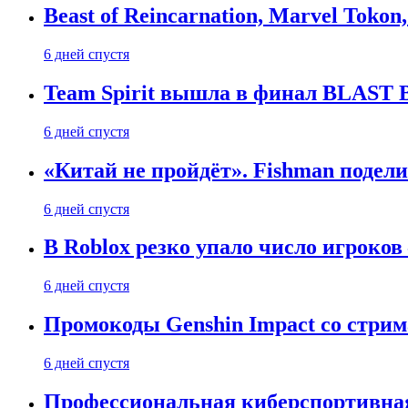
Beast of Reincarnation, Marvel Tokon
6 дней спустя
Team Spirit вышла в финал BLAST B
6 дней спустя
«Китай не пройдёт». Fishman подели
6 дней спустя
В Roblox резко упало число игроков
6 дней спустя
Промокоды Genshin Impact со стрим
6 дней спустя
Профессиональная киберспортивная 