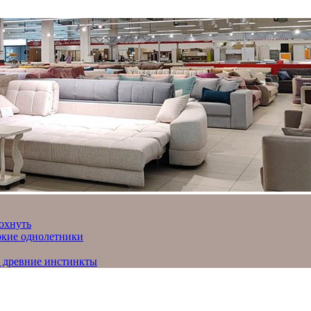
охнуть
яркие однолетники
и древние инстинкты