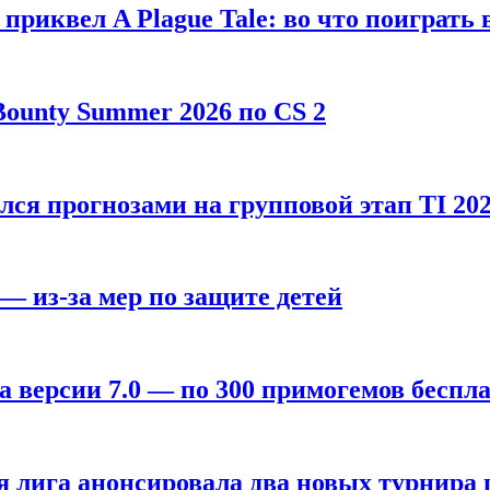
, приквел A Plague Tale: во что поиграть 
ounty Summer 2026 по CS 2
лся прогнозами на групповой этап TI 202
 — из-за мер по защите детей
а версии 7.0 — по 300 примогемов беспл
лига анонсировала два новых турнира по