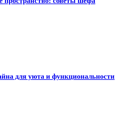
е пространство: советы шефа
айна для уюта и функциональности