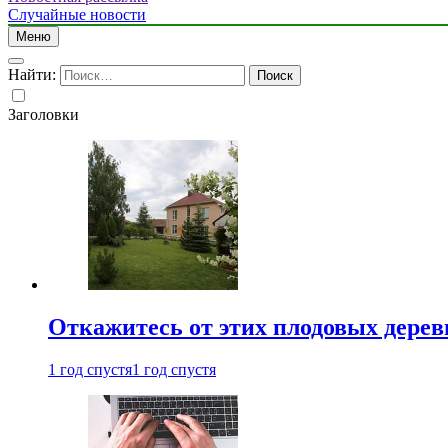
Случайные новости
Меню
Найти:
Заголовки
Откажитесь от этих плодовых деревь
1 год спустя
1 год спустя