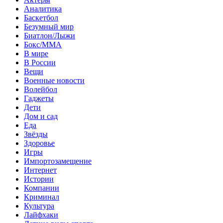
Аналитика
Баскетбол
Безумный мир
Биатлон/Лыжи
Бокс/MMA
В мире
В России
Вещи
Военные новости
Волейбол
Гаджеты
Дети
Дом и сад
Еда
Звёзды
Здоровье
Игры
Импортозамещение
Интернет
Истории
Компании
Криминал
Культура
Лайфхаки