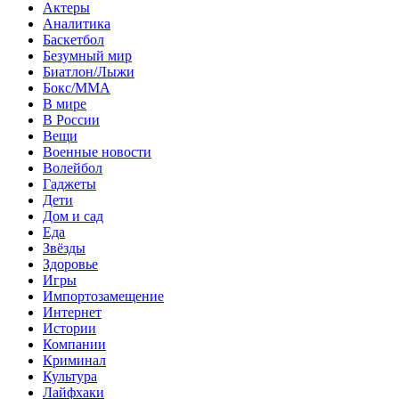
Актеры
Аналитика
Баскетбол
Безумный мир
Биатлон/Лыжи
Бокс/MMA
В мире
В России
Вещи
Военные новости
Волейбол
Гаджеты
Дети
Дом и сад
Еда
Звёзды
Здоровье
Игры
Импортозамещение
Интернет
Истории
Компании
Криминал
Культура
Лайфхаки