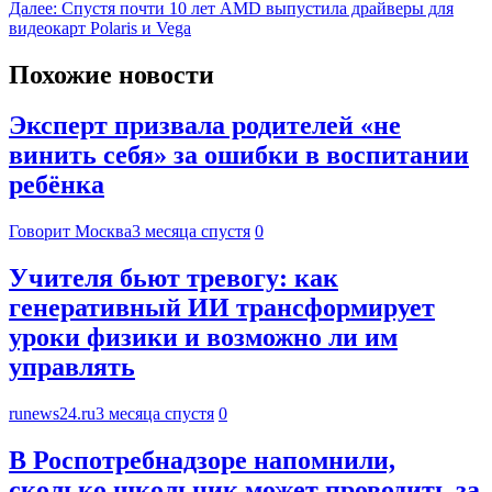
Далее:
Cпустя почти 10 лет AMD выпустила драйверы для
видеокарт Polaris и Vega
Похожие новости
Эксперт призвала родителей «не
винить себя» за ошибки в воспитании
ребёнка
Говорит Москва
3 месяца спустя
0
Учителя бьют тревогу: как
генеративный ИИ трансформирует
уроки физики и возможно ли им
управлять
runews24.ru
3 месяца спустя
0
В Роспотребнадзоре напомнили,
сколько школьник может проводить за