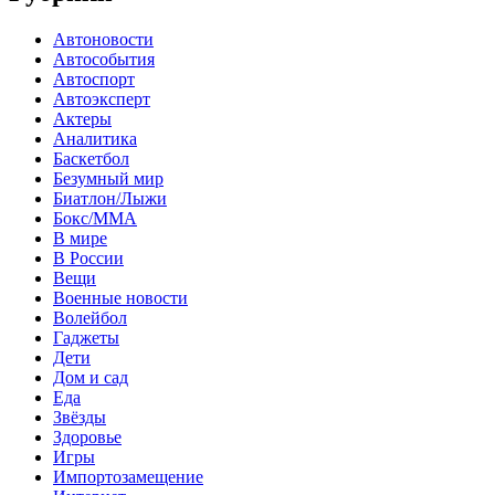
Автоновости
Автособытия
Автоспорт
Автоэксперт
Актеры
Аналитика
Баскетбол
Безумный мир
Биатлон/Лыжи
Бокс/MMA
В мире
В России
Вещи
Военные новости
Волейбол
Гаджеты
Дети
Дом и сад
Еда
Звёзды
Здоровье
Игры
Импортозамещение