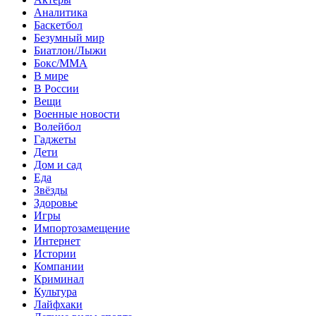
Аналитика
Баскетбол
Безумный мир
Биатлон/Лыжи
Бокс/MMA
В мире
В России
Вещи
Военные новости
Волейбол
Гаджеты
Дети
Дом и сад
Еда
Звёзды
Здоровье
Игры
Импортозамещение
Интернет
Истории
Компании
Криминал
Культура
Лайфхаки