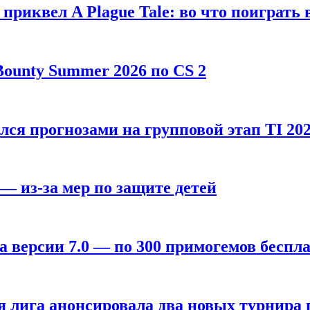
, приквел A Plague Tale: во что поиграть 
ounty Summer 2026 по CS 2
лся прогнозами на групповой этап TI 202
 — из-за мер по защите детей
а версии 7.0 — по 300 примогемов беспл
лига анонсировала два новых турнира по