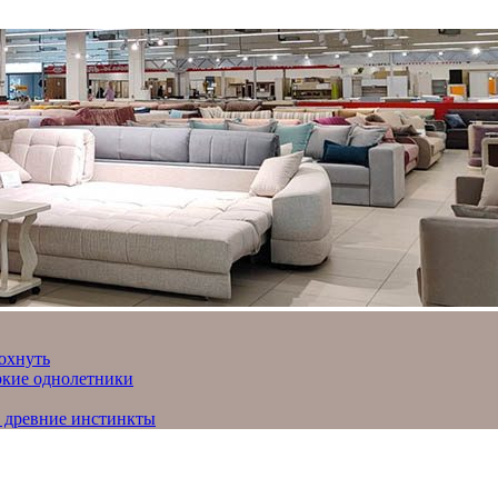
охнуть
яркие однолетники
и древние инстинкты