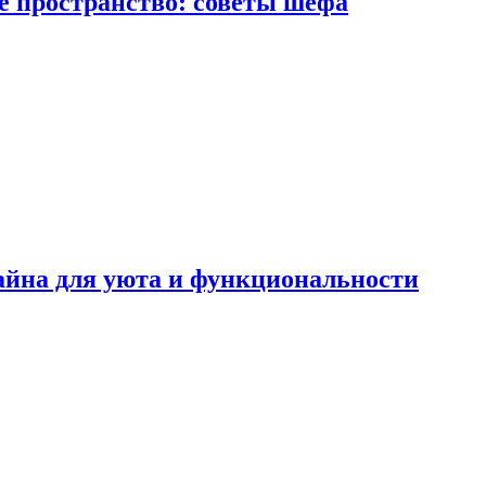
е пространство: советы шефа
айна для уюта и функциональности