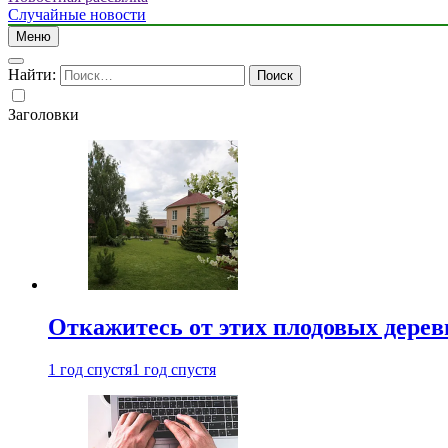
Случайные новости
Меню
Найти:
Заголовки
Откажитесь от этих плодовых деревь
1 год спустя
1 год спустя