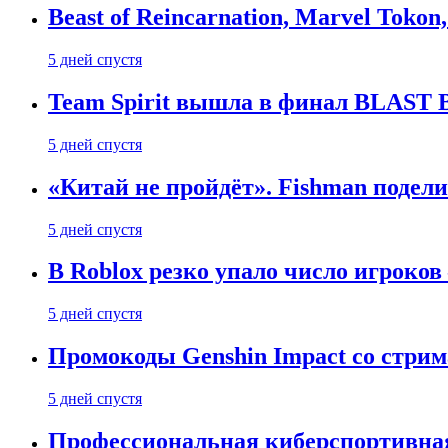
Beast of Reincarnation, Marvel Tokon
5 дней спустя
Team Spirit вышла в финал BLAST B
5 дней спустя
«Китай не пройдёт». Fishman подели
5 дней спустя
В Roblox резко упало число игроков
5 дней спустя
Промокоды Genshin Impact со стрим
5 дней спустя
Профессиональная киберспортивная 