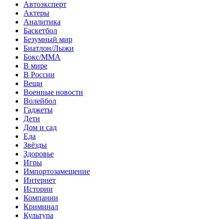
Автоэксперт
Актеры
Аналитика
Баскетбол
Безумный мир
Биатлон/Лыжи
Бокс/MMA
В мире
В России
Вещи
Военные новости
Волейбол
Гаджеты
Дети
Дом и сад
Еда
Звёзды
Здоровье
Игры
Импортозамещение
Интернет
Истории
Компании
Криминал
Культура