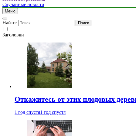
Случайные новости
Меню
Найти:
Заголовки
Откажитесь от этих плодовых деревь
1 год спустя
1 год спустя