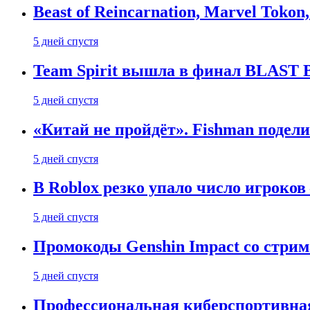
Beast of Reincarnation, Marvel Tokon
5 дней спустя
Team Spirit вышла в финал BLAST B
5 дней спустя
«Китай не пройдёт». Fishman подели
5 дней спустя
В Roblox резко упало число игроков
5 дней спустя
Промокоды Genshin Impact со стрим
5 дней спустя
Профессиональная киберспортивная 