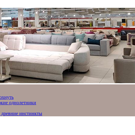
охнуть
яркие однолетники
и древние инстинкты