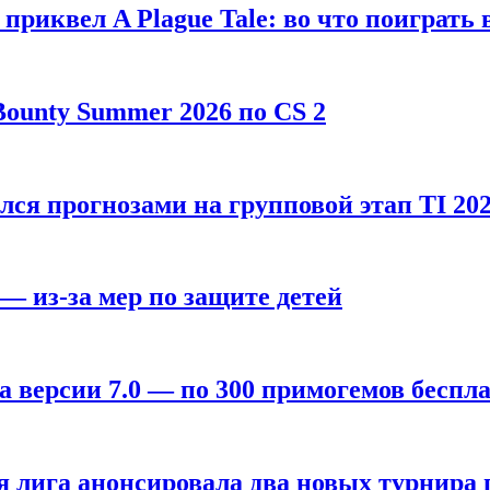
, приквел A Plague Tale: во что поиграть 
ounty Summer 2026 по CS 2
лся прогнозами на групповой этап TI 202
 — из-за мер по защите детей
а версии 7.0 — по 300 примогемов беспл
лига анонсировала два новых турнира по