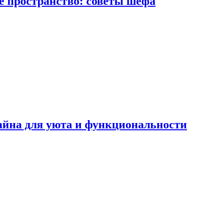
е пространство: советы шефа
айна для уюта и функциональности