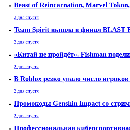
Beast of Reincarnation, Marvel Tokon
2 дня спустя
Team Spirit вышла в финал BLAST B
2 дня спустя
«Китай не пройдёт». Fishman подели
2 дня спустя
В Roblox резко упало число игроков
2 дня спустя
Промокоды Genshin Impact со стрим
2 дня спустя
Профессиональная киберспортивная 