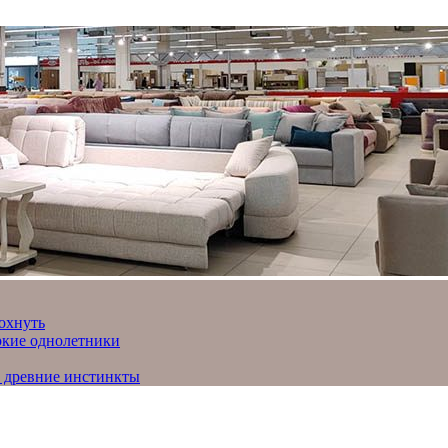
охнуть
яркие однолетники
и древние инстинкты