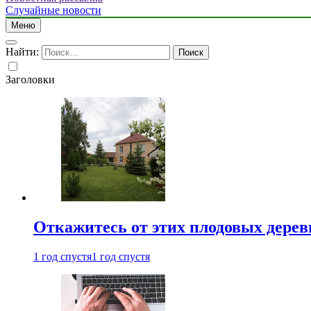
Случайные новости
Меню
Найти:
Заголовки
Откажитесь от этих плодовых деревь
1 год спустя
1 год спустя