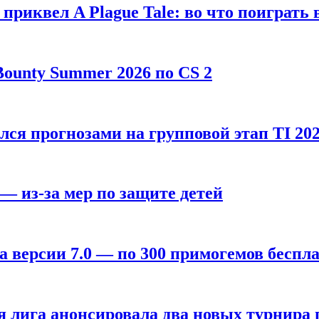
, приквел A Plague Tale: во что поиграть 
ounty Summer 2026 по CS 2
лся прогнозами на групповой этап TI 202
 — из-за мер по защите детей
а версии 7.0 — по 300 примогемов беспл
лига анонсировала два новых турнира по