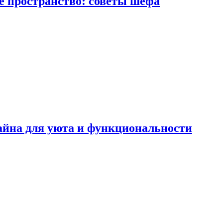
е пространство: советы шефа
айна для уюта и функциональности