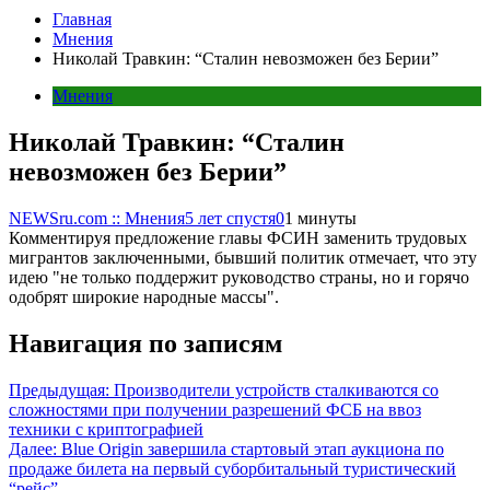
Главная
Мнения
Николай Травкин: “Сталин невозможен без Берии”
Мнения
Николай Травкин: “Сталин
невозможен без Берии”
NEWSru.com :: Мнения
5 лет спустя
0
1 минуты
Комментируя предложение главы ФСИН заменить трудовых
мигрантов заключенными, бывший политик отмечает, что эту
идею "не только поддержит руководство страны, но и горячо
одобрят широкие народные массы".
Навигация по записям
Предыдущая:
Производители устройств сталкиваются со
сложностями при получении разрешений ФСБ на ввоз
техники с криптографией
Далее:
Blue Origin завершила стартовый этап аукциона по
продаже билета на первый суборбитальный туристический
“рейс”