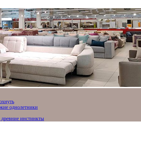
охнуть
яркие однолетники
и древние инстинкты