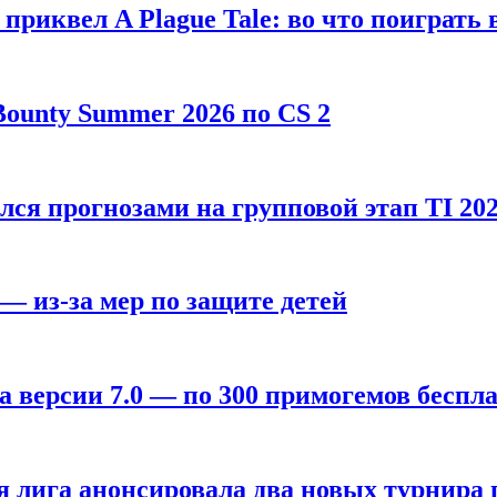
, приквел A Plague Tale: во что поиграть 
ounty Summer 2026 по CS 2
лся прогнозами на групповой этап TI 202
 — из-за мер по защите детей
а версии 7.0 — по 300 примогемов беспл
лига анонсировала два новых турнира по