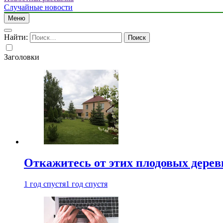
Случайные новости
Меню
Найти:
Заголовки
Откажитесь от этих плодовых деревь
1 год спустя
1 год спустя