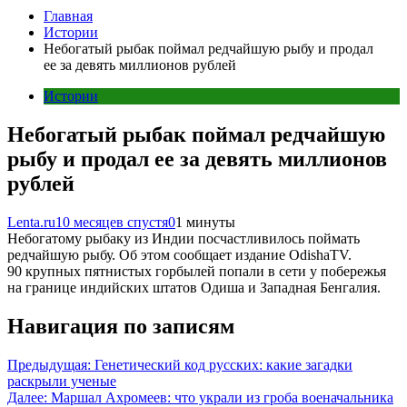
Главная
Истории
Небогатый рыбак поймал редчайшую рыбу и продал
ее за девять миллионов рублей
Истории
Небогатый рыбак поймал редчайшую
рыбу и продал ее за девять миллионов
рублей
Lenta.ru
10 месяцев спустя
0
1 минуты
Небогатому рыбаку из Индии посчастливилось поймать
редчайшую рыбу. Об этом сообщает издание OdishaTV.
90 крупных пятнистых горбылей попали в сети у побережья
на границе индийских штатов Одиша и Западная Бенгалия.
Навигация по записям
Предыдущая:
Генетический код русских: какие загадки
раскрыли ученые
Далее:
Маршал Ахромеев: что украли из гроба военачальника