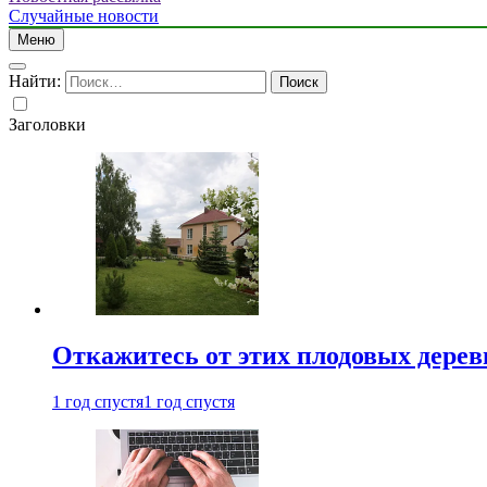
Случайные новости
Меню
Найти:
Заголовки
Откажитесь от этих плодовых деревь
1 год спустя
1 год спустя