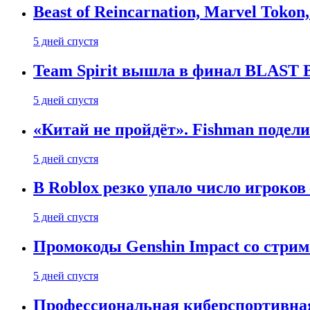
Beast of Reincarnation, Marvel Tokon
5 дней спустя
Team Spirit вышла в финал BLAST B
5 дней спустя
«Китай не пройдёт». Fishman подели
5 дней спустя
В Roblox резко упало число игроков
5 дней спустя
Промокоды Genshin Impact со стрим
5 дней спустя
Профессиональная киберспортивная 