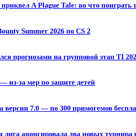
, приквел A Plague Tale: во что поиграть 
ounty Summer 2026 по CS 2
лся прогнозами на групповой этап TI 202
 — из-за мер по защите детей
а версии 7.0 — по 300 примогемов беспл
лига анонсировала два новых турнира по