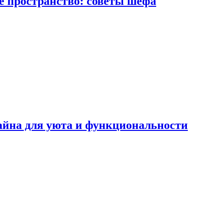
е пространство: советы шефа
айна для уюта и функциональности