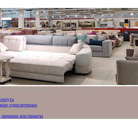
охнуть
яркие однолетники
и древние инстинкты