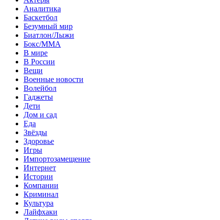
Аналитика
Баскетбол
Безумный мир
Биатлон/Лыжи
Бокс/MMA
В мире
В России
Вещи
Военные новости
Волейбол
Гаджеты
Дети
Дом и сад
Еда
Звёзды
Здоровье
Игры
Импортозамещение
Интернет
Истории
Компании
Криминал
Культура
Лайфхаки