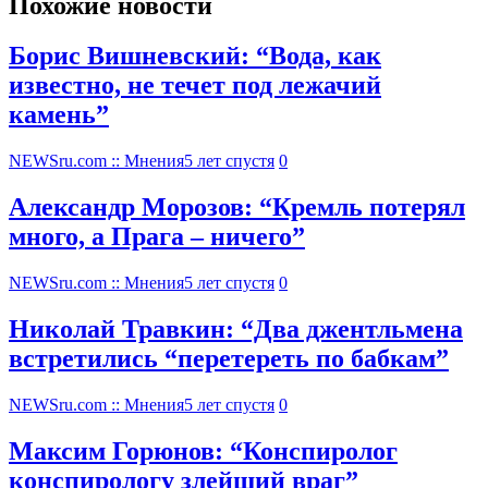
Похожие новости
Борис Вишневский: “Вода, как
известно, не течет под лежачий
камень”
NEWSru.com :: Мнения
5 лет спустя
0
Александр Морозов: “Кремль потерял
много, а Прага – ничего”
NEWSru.com :: Мнения
5 лет спустя
0
Николай Травкин: “Два джентльмена
встретились “перетереть по бабкам”
NEWSru.com :: Мнения
5 лет спустя
0
Максим Горюнов: “Конспиролог
конспирологу злейший враг”