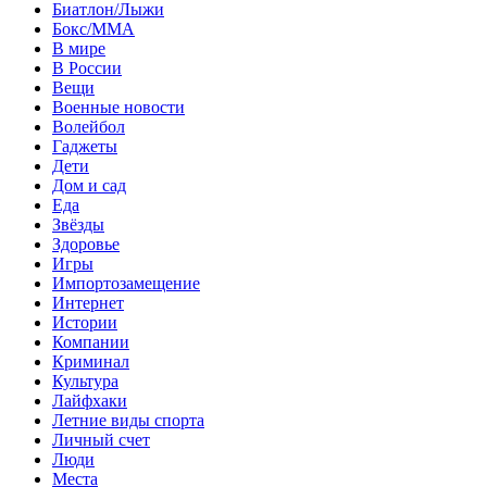
Биатлон/Лыжи
Бокс/MMA
В мире
В России
Вещи
Военные новости
Волейбол
Гаджеты
Дети
Дом и сад
Еда
Звёзды
Здоровье
Игры
Импортозамещение
Интернет
Истории
Компании
Криминал
Культура
Лайфхаки
Летние виды спорта
Личный счет
Люди
Места