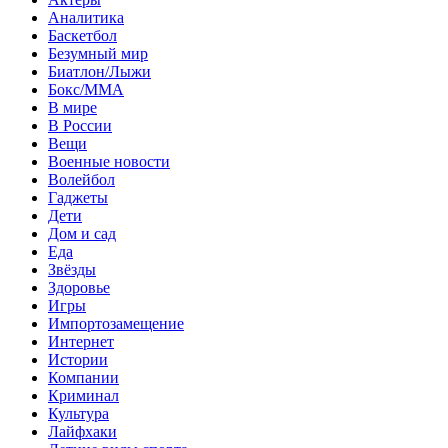
Аналитика
Баскетбол
Безумный мир
Биатлон/Лыжи
Бокс/MMA
В мире
В России
Вещи
Военные новости
Волейбол
Гаджеты
Дети
Дом и сад
Еда
Звёзды
Здоровье
Игры
Импортозамещение
Интернет
Истории
Компании
Криминал
Культура
Лайфхаки