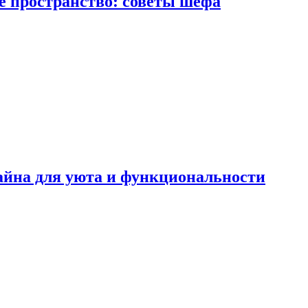
е пространство: советы шефа
айна для уюта и функциональности