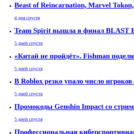
Beast of Reincarnation, Marvel Tokon
4 дня спустя
Team Spirit вышла в финал BLAST B
5 дней спустя
«Китай не пройдёт». Fishman подели
5 дней спустя
В Roblox резко упало число игроков
5 дней спустя
Промокоды Genshin Impact со стрим
5 дней спустя
Профессиональная киберспортивная 