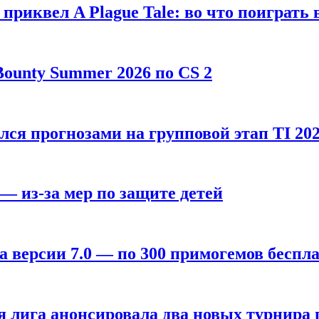
, приквел A Plague Tale: во что поиграть 
ounty Summer 2026 по CS 2
лся прогнозами на групповой этап TI 202
 — из-за мер по защите детей
а версии 7.0 — по 300 примогемов беспл
лига анонсировала два новых турнира по