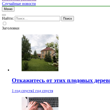
Случайные новости
Меню
Найти:
Заголовки
Откажитесь от этих плодовых деревь
1 год спустя
1 год спустя