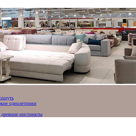
охнуть
яркие однолетники
и древние инстинкты