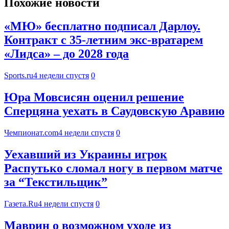
Похожие новости
«МЮ» бесплатно подписал Дарлоу.
Контракт с 35-летним экс-вратарем
«Лидса» – до 2028 года
Sports.ru
4 недели спустя
0
Юра Мовсисян оценил решение
Сперцяна уехать в Саудовскую Аравию
Чемпионат.com
4 недели спустя
0
Уехавший из Украины игрок
Распутько сломал ногу в первом матче
за “Текстильщик”
Газета.Ru
4 недели спустя
0
Маврин о возможном уходе из