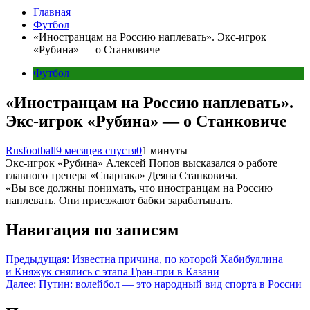
Главная
Футбол
«Иностранцам на Россию наплевать». Экс-игрок
«Рубина» — о Станковиче
Футбол
«Иностранцам на Россию наплевать».
Экс-игрок «Рубина» — о Станковиче
Rusfootball
9 месяцев спустя
0
1 минуты
Экс-игрок «Рубина» Алексей Попов высказался о работе
главного тренера «Спартака» Деяна Станковича.
«Вы все должны понимать, что иностранцам на Россию
наплевать. Они приезжают бабки зарабатывать.
Навигация по записям
Предыдущая:
Известна причина, по которой Хабибуллина
и Княжук снялись с этапа Гран-при в Казани
Далее:
Путин: волейбол — это народный вид спорта в России