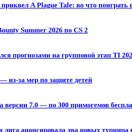
, приквел A Plague Tale: во что поиграть 
ounty Summer 2026 по CS 2
лся прогнозами на групповой этап TI 202
 — из-за мер по защите детей
а версии 7.0 — по 300 примогемов беспл
лига анонсировала два новых турнира по