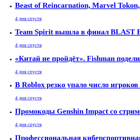
Beast of Reincarnation, Marvel Tokon
4 дня спустя
Team Spirit вышла в финал BLAST B
4 дня спустя
«Китай не пройдёт». Fishman подели
4 дня спустя
В Roblox резко упало число игроков
4 дня спустя
Промокоды Genshin Impact со стрим
4 дня спустя
Профессиональная киберспортивная 