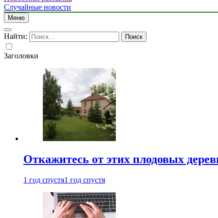
Случайные новости
Меню
Найти:
Заголовки
Откажитесь от этих плодовых деревь
1 год спустя
1 год спустя