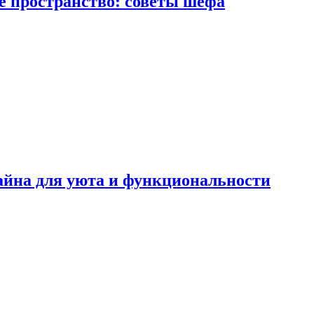
е пространство: советы шефа
айна для уюта и функциональности