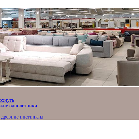
охнуть
яркие однолетники
и древние инстинкты