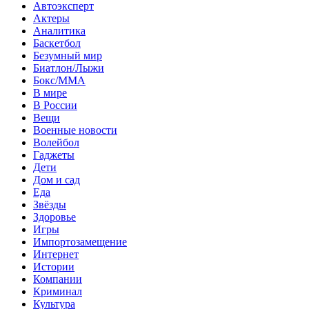
Автоэксперт
Актеры
Аналитика
Баскетбол
Безумный мир
Биатлон/Лыжи
Бокс/MMA
В мире
В России
Вещи
Военные новости
Волейбол
Гаджеты
Дети
Дом и сад
Еда
Звёзды
Здоровье
Игры
Импортозамещение
Интернет
Истории
Компании
Криминал
Культура