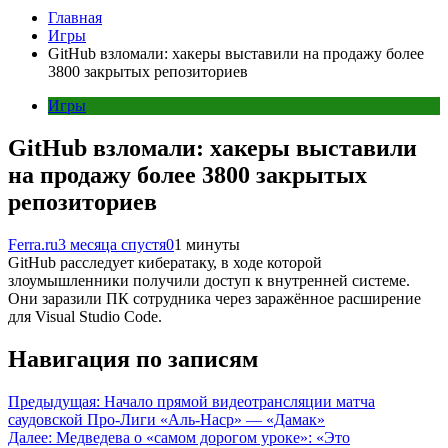
Главная
Игры
GitHub взломали: хакеры выставили на продажу более
3800 закрытых репозиториев
Игры
GitHub взломали: хакеры выставили
на продажу более 3800 закрытых
репозиториев
Ferra.ru
3 месяца спустя
0
1 минуты
GitHub расследует кибератаку, в ходе которой
злоумышленники получили доступ к внутренней системе.
Они заразили ПК сотрудника через заражённое расширение
для Visual Studio Code.
Навигация по записям
Предыдущая:
Начало прямой видеотрансляции матча
саудовской Про-Лиги «Аль-Наср» — «Дамак»
Далее:
Медведева о «самом дорогом уроке»: «Это