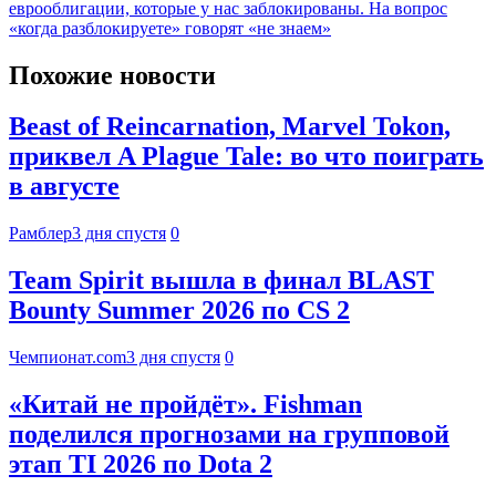
еврооблигации, которые у нас заблокированы. На вопрос
«когда разблокируете» говорят «не знаем»
Похожие новости
Beast of Reincarnation, Marvel Tokon,
приквел A Plague Tale: во что поиграть
в августе
Рамблер
3 дня спустя
0
Team Spirit вышла в финал BLAST
Bounty Summer 2026 по CS 2
Чемпионат.com
3 дня спустя
0
«Китай не пройдёт». Fishman
поделился прогнозами на групповой
этап TI 2026 по Dota 2