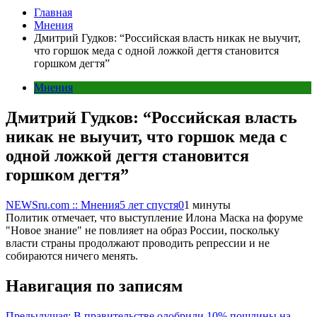
Главная
Мнения
Дмитрий Гудков: “Российская власть никак не выучит,
что горшок меда с одной ложкой дегтя становится
горшком дегтя”
Мнения
Дмитрий Гудков: “Российская власть
никак не выучит, что горшок меда с
одной ложкой дегтя становится
горшком дегтя”
NEWSru.com :: Мнения
5 лет спустя
0
1 минуты
Политик отмечает, что выступление Илона Маска на форуме
"Новое знание" не повлияет на образ России, поскольку
власти страны продолжают проводить репрессии и не
собираются ничего менять.
Навигация по записям
Предыдущая:
В правительстве одобрили 10% пошлины на