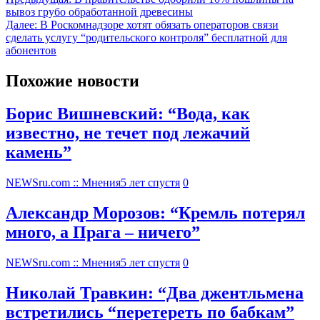
вывоз грубо обработанной древесины
Далее:
В Роскомнадзоре хотят обязать операторов связи
сделать услугу “родительского контроля” бесплатной для
абонентов
Похожие новости
Борис Вишневский: “Вода, как
известно, не течет под лежачий
камень”
NEWSru.com :: Мнения
5 лет спустя
0
Александр Морозов: “Кремль потерял
много, а Прага – ничего”
NEWSru.com :: Мнения
5 лет спустя
0
Николай Травкин: “Два джентльмена
встретились “перетереть по бабкам”