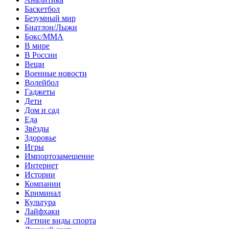
Баскетбол
Безумный мир
Биатлон/Лыжи
Бокс/MMA
В мире
В России
Вещи
Военные новости
Волейбол
Гаджеты
Дети
Дом и сад
Еда
Звёзды
Здоровье
Игры
Импортозамещение
Интернет
Истории
Компании
Криминал
Культура
Лайфхаки
Летние виды спорта