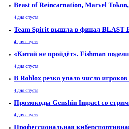
Beast of Reincarnation, Marvel Tokon
4 дня спустя
Team Spirit вышла в финал BLAST B
4 дня спустя
«Китай не пройдёт». Fishman подели
4 дня спустя
В Roblox резко упало число игроков
4 дня спустя
Промокоды Genshin Impact со стрим
4 дня спустя
Профессиональная киберспортивная 