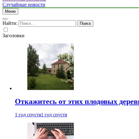
Случайные новости
Меню
Найти:
Заголовки
Откажитесь от этих плодовых деревь
1 год спустя
1 год спустя