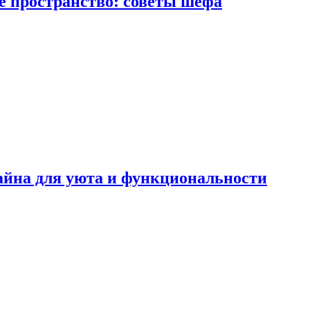
е пространство: советы шефа
айна для уюта и функциональности