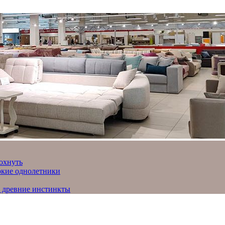
охнуть
яркие однолетники
и древние инстинкты